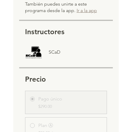
También puedes unirte a este
programa desde la app.
Ir a la app
Instructores
SCaD
Precio
Pago único
$290.00
Plan Ⓐ