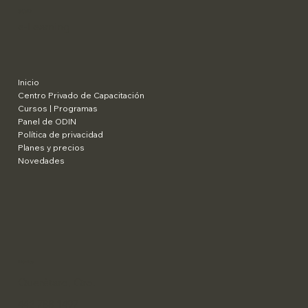
SCaD
e-Learning
Inicio
Centro Privado de Capacitación
Cursos | Programas
Panel de ODIN
Política de privacidad
Planes y precios
Novedades
​México
Querétaro, Qro.
442 788 1497