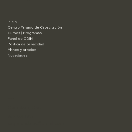
Inicio
Centro Privado de Capacitación
Cursos | Programas
Panel de ODIN
Política de privacidad
Planes y precios
Novedades
​México
Querétaro, Qro.
442 788 1497
seguridad.cpc@gmail.com