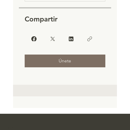
Compartir
Únete
SCaD