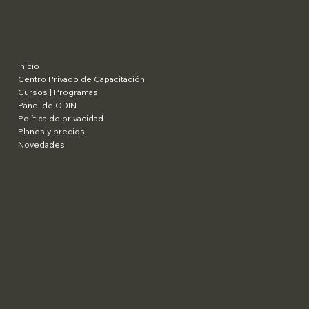
e-Learning
Inicio
Centro Privado de Capacitación
Cursos | Programas
Panel de ODIN
Política de privacidad
Planes y precios
Novedades
​México
Querétaro, Qro.
442 788 1497
seguridad.cpc@gmail.com