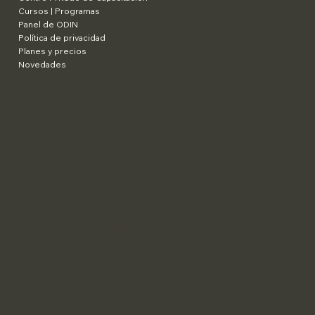
Cursos | Programas
Panel de ODIN
Política de privacidad
Planes y precios
Novedades
​México
Querétaro, Qro.
442 788 1497
seguridad.cpc@gmail.com