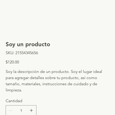
Soy un producto
SKU
SKU:
21554345656
21554345656
Precio
$120.00
Soy la descripción de un producto. Soy el lugar ideal
para agregar detalles sobre tu producto, así como
tamaño, materiales, instrucciones de cuidado y de
limpieza.
Cantidad