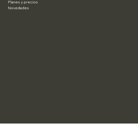
Planes y precios
Novedades
​México
Querétaro, Qro.
442 788 1497
seguridad.cpc@gmail.com