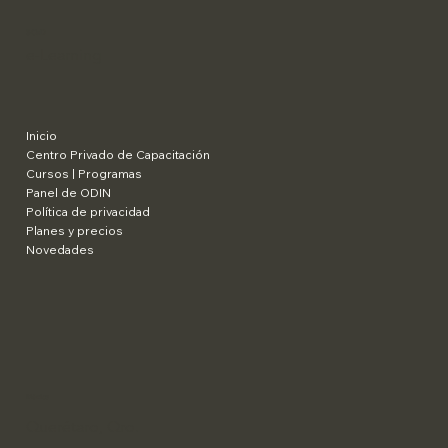
SCaD
e-Learning
Inicio
Centro Privado de Capacitación
Cursos | Programas
Panel de ODIN
Política de privacidad
Planes y precios
Novedades
​México
Querétaro, Qro.