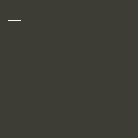
Información básica
Cualquier interacción que realizas en este
sitio de SCaD que implica compartir
información personal, la utilizamos para los
fines relacionados al motivo por el cual la
compartiste. Eventualmente esa
información puede ser parte de informes o
reportes a terceros con los que estás o has
estado vinculado y que tienen un interés
por temas contratación de servicios en este
sitio de SCaD. De igual forma, los datos
personales que nos proporcionas, como
teléfono o correo electrónico, puede ser
utilizada para hacerte llegar información
relativa a los servicios que se ofrecen en
este sitio.