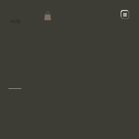
SCaD
HUB
Política de privacidad
Gracias por tu confianza
Cuando interactúas con este sitio de SCaD,
particularmente proporcionando datos
personales, somos conscientes de su
importancia y el debido manejo que debe
haber de ello. De tal forma que, asimismo
responsabilidad en cómo se utilizan.