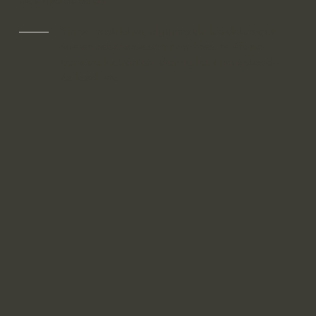
Qué tipo de datos
Sin ser restrictiva, algunos de los datos que
suelen recabarse son nombres, teléfono,
correo electrónico, domicilio, encuestas de
calidad, etc.