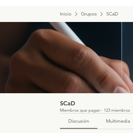
Inicio
Grupos
SCaD
SCaD
Miembros que pagan
·
123 miembros
Discusión
Multimedia